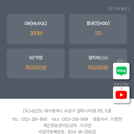
[부가세:별도]
DB(MySQL)
웹공간(HDD)
200M
2G
1년 약정
설치비
(신규)
블로그
150,000원
50,000원
동영상 매뉴
얼
(우)42251, 대구광역시 수성구 알파시티1로 115, 5층
TEL : 053-219-1991
FAX : 053-218-1991
대표이사 : 이종한
개인정보관리담당자 : 이서안
사업자등록번호 : 504-81-33623